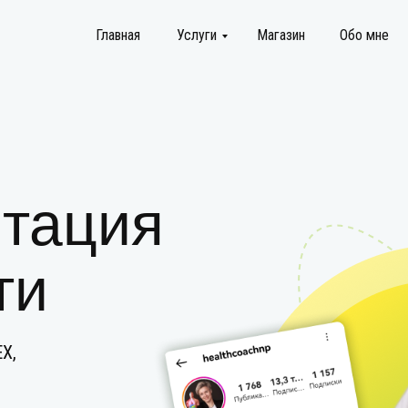
Главная
Услуги
Магазин
Обо мне
тация
ти
Х,