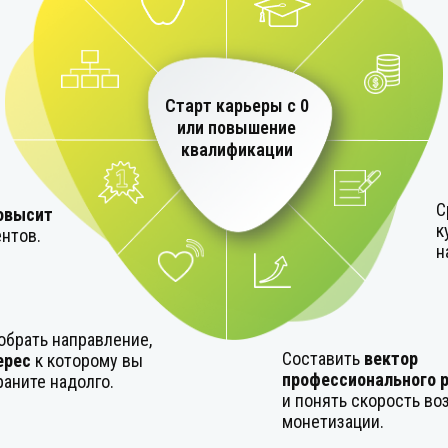
Старт карьеры с 0
или повышение
квалификации
С
овысит
к
ентов.
н
обрать направление,
Составить
вектор
ерес
к которому вы
профессионального 
раните надолго.
и понять скорость в
монетизации.