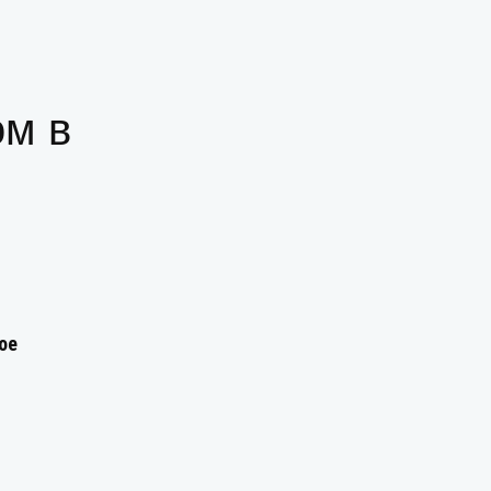
ом в
ое