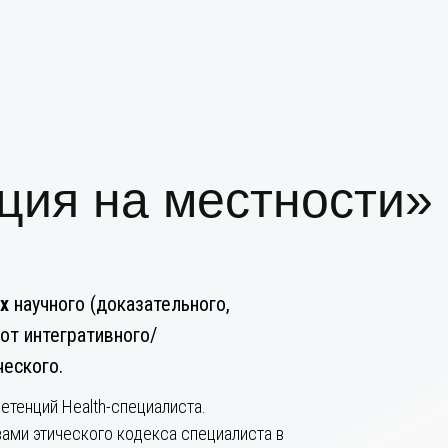
ия на местности» 
ях
научного (доказательного,
 от интегративного/
еского.
етенций Health-специалиста.
ами этического кодекса специалиста в