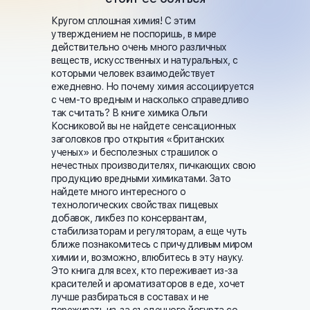
Кругом сплошная химия! С этим
утверждением не поспоришь, в мире
действительно очень много различных
веществ, искусственных и натуральных, с
которыми человек взаимодействует
ежедневно. Но почему химия ассоциируется
с чем-то вредным и насколько справедливо
так считать? В книге химика Ольги
Косниковой вы не найдете сенсационных
заголовков про открытия «британских
ученых» и бесполезных страшилок о
нечестных производителях, пичкающих свою
продукцию вредными химикатами. Зато
найдете много интересного о
технологических свойствах пищевых
добавок, ликбез по консервантам,
стабилизаторам и регуляторам, а еще чуть
ближе познакомитесь с причудливым миром
химии и, возможно, влюбитесь в эту науку.
Это книга для всех, кто переживает из-за
красителей и ароматизаторов в еде, хочет
лучше разбираться в составах и не