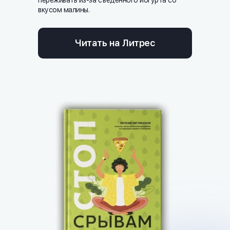
переживать из-за съеденного йогурта со
вкусом малины.
Читать на Литрес