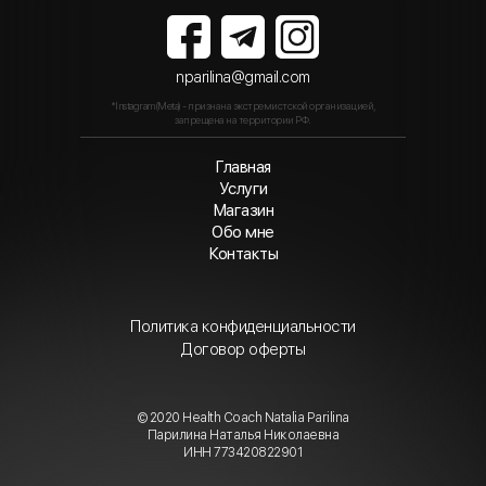
nparilina@gmail.com
*Instagram(Meta) - признана экстремистской организацией,
запрещена на территории РФ.
Главная
Услуги
Магазин
Обо мне
Контакты
Политика конфиденциальности
Договор оферты
© 2020 Health Coach Natalia Parilina
Парилина Наталья Николаевна
ИНН 773420822901