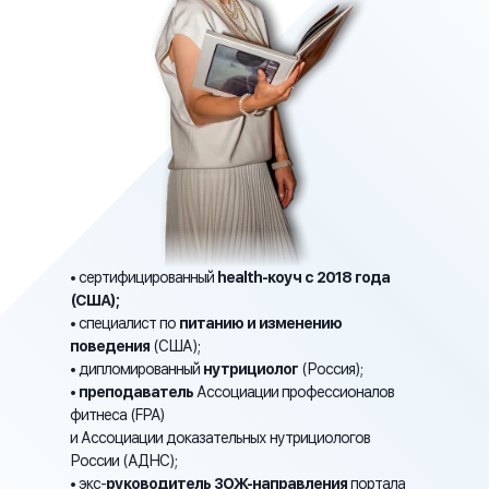
• сертифицированный
health-коуч с 2018 года
(США);
• специалист по
питанию и изменению
поведения
(США);
• дипломированный
нутрициолог
(Россия);
•
преподаватель
Ассоциации профессионалов
фитнеса (FPA)
и Ассоциации доказательных нутрициологов
России (АДНС);
• экс-
руководитель ЗОЖ-направления
портала