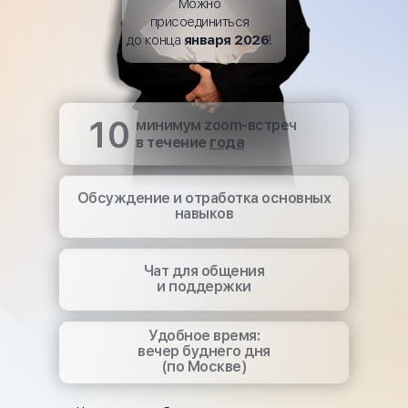
Можно
присоединиться
до конца
января 2026
!
10
минимум zoom-встреч
в течение
года
Обсуждение и отработка основных
навыков
Чат для общения
и поддержки
Удобное время:
вечер буднего дня
(по Москве)