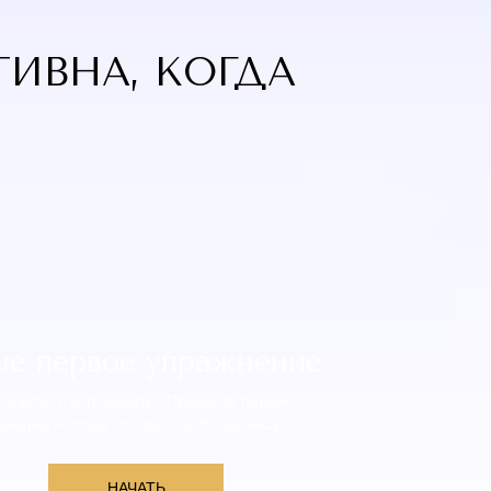
ТИВНА, КОГДА
ше первое упражнение
 знаете, с чего начать? Пройдите первую
амодиагностику «Колесо ЗОЖ-баланса»
НАЧАТЬ