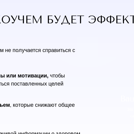
КОУЧЕМ БУДЕТ ЭФФЕК
м не получается справиться с
ны или мотивации,
чтобы
ться поставленных целей
Ва
вьем
,
которые снижают общее
Не
с
речивой информации о здоровом