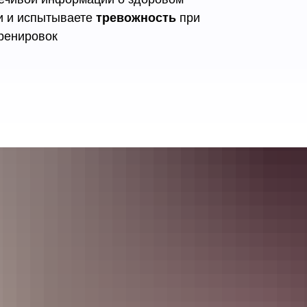
и и испытываете
тревожность
при
ренировок