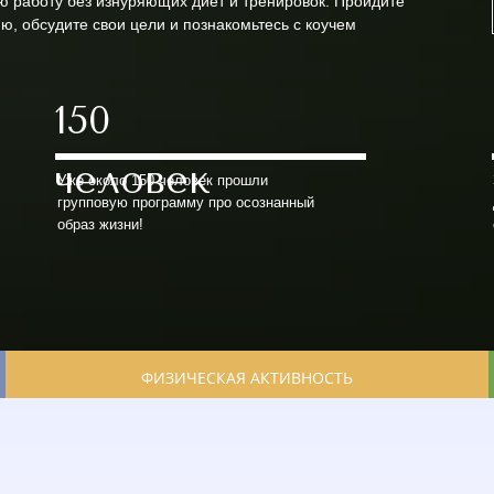
 работу без изнуряющих диет и тренировок. Пройдите
ю, обсудите свои цели и познакомьтесь с коучем
150
человек
Уже около 150 человек прошли
групповую программу про осознанный
образ жизни!
ФИЗИЧЕСКАЯ АКТИВНОСТЬ