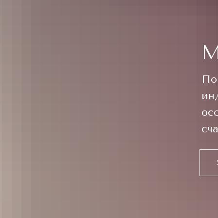
М
По
ин
ос
сч